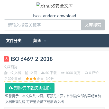
iso standard download
文库搜索
文件分类
频道
ISO INTERNATIONAL STANDARD 6469-2 Third
ISO 6469-2-2018
edition 2018-02 Electrically propelled road vehicles -
文档预览
Safetyspecifications- Part 2: Vehicle operational
中文文档
12 页
50 下载
1000 浏览
0 评论
safety Vehiculesroutiers électriques-
309 收藏
3.0分
Specificationsdesécurite-
赞助2元下载(无需注册)
Partie2:Sécuritéfonctionelleduvéhicule
温馨提示：本文档共12页，可预览 3 页，如浏览全部内容或当前
Referencenumber ISO6469-2:2018(E) ISO ISO2018
文档出现乱码,可开通会员下载原始文档
IS06469-2:2018(E)