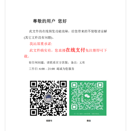
COPYRIGHTPROTECTEDDOCUMENT @ISO2018
All rights reserved.Unless otherwise specified, or
required in the context of its implementation,no part
of this publication may below orIso'smemberbodyin
the country of the requester. ISO copyright office CP
401:Ch.deBlandonnet 8 CH-1214 Vernier, Geneva,
Switzerland Tel.+41227490111 Fax +4122749 09 47
copyright@iso.org
www.iso.org Published in
Switzerland i @ IS0 2018 -All rights reserved