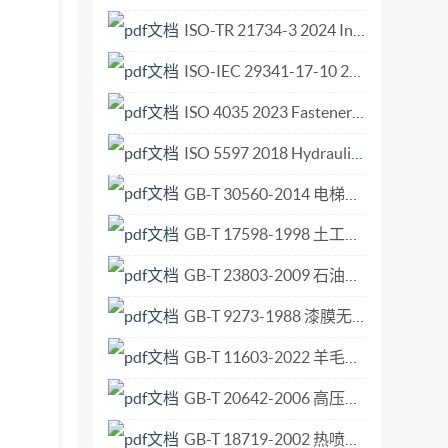
ISO 100 12 ISO/TR 10013 UNIT -ISO/TR 10013
ISO-TR 21734-3 2024 Intelligent transport systems Performance testing for connectivity and safety functions of automated driving buses in public transport Part 3 Service framework and use cases.pdf
18 UNIT -ISO 100 18 ISO 1001 9 UNIT -ISO
ISO-IEC 29341-17-10 2011 Information technology - UPnP device architecture - Part 17-10 Quality of Service Device Control Protocol - Level 3 - Quality of Service Device Service .pdf
90003 UNIT -ISO/IEC 90003 IEC 31010 UNIT -
 sus idiomas originales. PU UNIT -ISO/TS:
ISO 4035 2023 Fasteners — Hexagon thin nuts (style 0).pdf
por motivos de interés general se ha
ISO 5597 2018 Hydraulic fluid power Cylinders Dimensions and tolerances of housings for single-acting piston and rod seals in reciprocating applications.pdf
T) © UNIT 201 6 © ISO 201 6 Todos los
GB-T 30560-2014 电梯操作装置、信号及附件.pdf
rma o por medio alguno, electrónico o mecánico,
UNIT ) en su calidad de representante exclusivo
GB-T 17598-1998 土工布 多层产品中单层厚度的测定.pdf
l. + 598 2901 2048 Fax + 598 2902 1681
unit-
GB-T 23803-2009 石油和天然气工业 海上生产平台管道系统的设计和安装.pdf
749 01 11 Fax + 41 22 749 09 47
...................................................................... iii 1
GB-T 9273-1988 漆膜无印痕试验.pdf
..... 1 2 Referencias normativas
GB-T 11603-2022 羊毛纤维平均直径测定法 气流法.pdf
..................................................................
GB-T 20642-2006 高压线路绝缘子空气中冲击击穿试验.pdf
GB-T 18719-2002 热喷涂 术语、分类.pdf