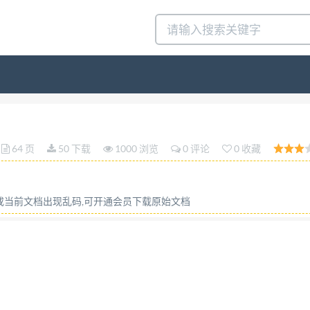
02:2016 INSTITUTO URUGUAYO DE NORMAS TÉCNICAS PU U
ices para la aplicación de la Norma ISO 9001:2015 (ISO /TS
64 页
50 下载
1000 浏览
0 评论
0 收藏
015 Systèmes de management de la qualité — Lignes directr
 TÉCNICAS ha publicado en noviembre de 2016 el pro
s para la aplicación de la Norma ISO 9001:2015. El texto d
容或当前文档出现乱码,可开通会员下载原始文档
ificación Técnica ISO/TS 9002 la que ha sido publicado por 
las referencias normativas de la Especificación Téc nica I
/TS Se aplica ISO 9001:2015 UNIT -ISO 9001:2015 ISO 9000
bliografí a de la norma ISO /TS y documentos editados por
O 10001 ISO 10002 UNIT -ISO 10002 ISO 10003 UNIT -IS