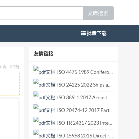
文库搜索
批量下载
NIT -ISO/TS 9002:201 6 Edición 201 6-11-
友情链接
 9002 :201 6, IDT ) Quality mana gement systems
3.0分
ices pour l’application de l’ISO 9001:2015
ISO 4475 1989 Coniferous and broadleaved tree sawlogs — Visible defects — Measurement.pdf
yecto PU UNIT -ISO/TS 900 2:201 6;
ISO 24225 2022 Ships and marine technology — Pneumatic quick-closing control devices.pdf
e este proyecto de Norma UNIT -ISO/TS
UNIT sin modificaciones . A los efectos de la
ISO 389-1 2017 Acoustics Reference zero for the calibration of audiometric equipment Part 1 Reference equivalent threshold sound pressure levels for pure tones and supra-aural earphones.pdf
SO/TS 9002 original se ajustan a las indicadas
ISO 20474-12 2017 Earth-moving machinery — Safety — Part 12 Requirements for cable excavators.pdf
 :2015 UNIT -ISO 9000 :2015 En la siguiente
ISO TR 24317 2023 Intelligent transport systems — Mobility integration — Mobility in.pdf
 UNIT. Bibliografía ISO /TS Documentos UNIT
O 10003 ISO 1000 4 UNIT -ISO 1000 4 ISO
ISO 15968 2016 Direct reduced iron — Determination of apparent density and water absorption of hot briquetted iron (HBI).pdf