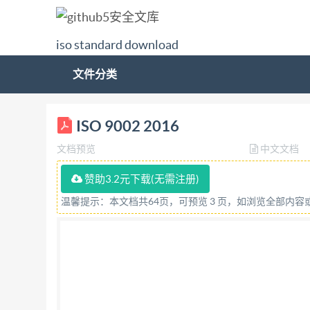
iso standard download
文件分类
Número de referencia PU UNIT -ISO/TS 9 0
ISO 9002 2016
15 Sistemas de gestión de la calidad – Directr
文档预览
中文文档
— Guidelines for the application of ISO 9001:2
PROYECTO El INSTITUTO URUGUAYO DE NORMAS
赞助3.2元下载(无需注册)
Sistemas de gestión de la calidad – Directrice
温馨提示：本文档共64页，可预览 3 页，如浏览全部内
corresponde a la traducción idéntica de la Espec
aplicación de este proyecto Norma UNIT -ISO/TS 
en la siguiente tabla: Referencia original ISO
tabla se indica la correspondencia entre la Bi
ISO 9004 UNIT -ISO 9004 ISO 10001 UNIT -IS